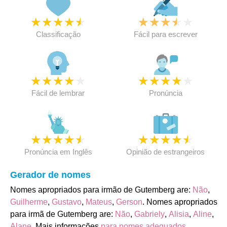
★
★
★
★
★
★
★
★
★
★
Classificação
Fácil para escrever
★
★
★
★
★
★
★
★
★
★
Fácil de lembrar
Pronúncia
★
★
★
★
★
★
★
★
★
★
Pronúncia em Inglês
Opinião de estrangeiros
Gerador de nomes
Nomes apropriados para irmão de Gutemberg are:
Não
,
Guilherme
,
Gustavo
,
Mateus
,
Gerson
. Nomes apropriados
para irmã de Gutemberg are:
Não
,
Gabriely
,
Alisia
,
Aline
,
Alane
. Mais informações
para nomes adequados
.