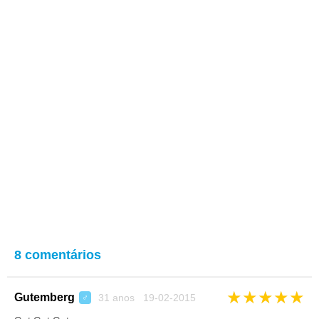
8 comentários
★
★
★
★
★
Gutemberg
31 anos 19-02-2015
♂