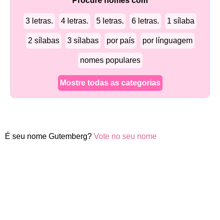
Procure nomes com
3 letras.
4 letras.
5 letras.
6 letras.
1 sílaba
2 sílabas
3 sílabas
por país
por línguagem
nomes populares
Mostre todas as categorias
É seu nome Gutemberg?
Vote no seu nome