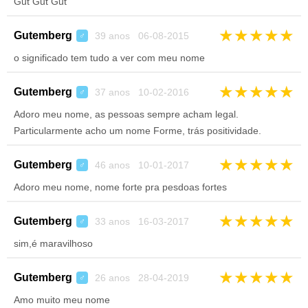
Gut Gut Gut
★
★
★
★
★
Gutemberg
39 anos 06-08-2015
♂
o significado tem tudo a ver com meu nome
★
★
★
★
★
Gutemberg
37 anos 10-02-2016
♂
Adoro meu nome, as pessoas sempre acham legal.
Particularmente acho um nome Forme, trás positividade.
★
★
★
★
★
Gutemberg
46 anos 10-01-2017
♂
Adoro meu nome, nome forte pra pesdoas fortes
★
★
★
★
★
Gutemberg
33 anos 16-03-2017
♂
sim,é maravilhoso
★
★
★
★
★
Gutemberg
26 anos 28-04-2019
♂
Amo muito meu nome