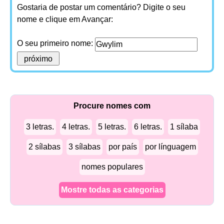
Gostaria de postar um comentário? Digite o seu
nome e clique em Avançar:
O seu primeiro nome:
Procure nomes com
3 letras.
4 letras.
5 letras.
6 letras.
1 sílaba
2 sílabas
3 sílabas
por país
por línguagem
nomes populares
Mostre todas as categorias