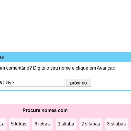
as
 um comentário? Digite o seu nome e clique em Avançar:
me:
Procure nomes com
as.
5 letras.
6 letras.
1 sílaba
2 sílabas
3 sílabas