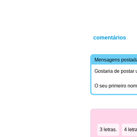
comentários
Mensagens postad
Gostaria de postar
O seu primeiro no
3 letras.
4 letr