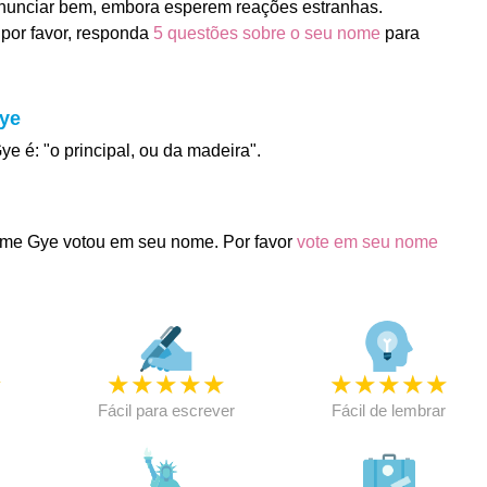
unciar bem, embora esperem reações estranhas.
por favor, responda
5 questões sobre o seu nome
para
Gye
ye é: "o principal, ou da madeira".
me Gye votou em seu nome. Por favor
vote em seu nome
★
★
★
★
★
★
★
★
★
★
★
Fácil para escrever
Fácil de lembrar