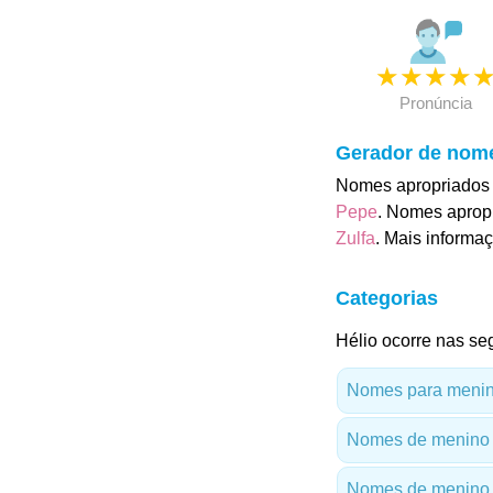
★
★
★
★
Pronúncia
Gerador de nom
Nomes apropriados 
Pepe
. Nomes apropr
Zulfa
. Mais informa
Categorias
Hélio ocorre nas seg
Nomes para menino
Nomes de menino
Nomes de menino 