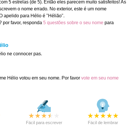
m 5 estrelas (de 5). Então eles parecem muito satisfeitos! As
crevem o nome errado. No exterior, este é um nome
O apelido para Hélio é "Hélião".
 por favor, responda
5 questões sobre o seu nome
para
élio
élio ne connocer pas.
me Hélio votou em seu nome. Por favor
vote em seu nome
★
★
★
★
★
★
★
★
★
★
★
Fácil para escrever
Fácil de lembrar