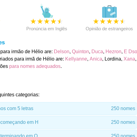
★
★
★
★
★
★
★
★
★
★
★
Pronúncia em Inglês
Opinião de estrangeiros
es
para irmão de Hélio are:
Delson
,
Quinton
,
Duca
,
Hezron
,
E Ds
iados para irmã de Hélio are:
Kellyanne
,
Anica
, Lordina,
Xana
,
ções
para nomes adequados
.
uintes categorias:
s com 5 letras
250 nomes
 começando em H
250 nomes
terminando em O
250 nomes