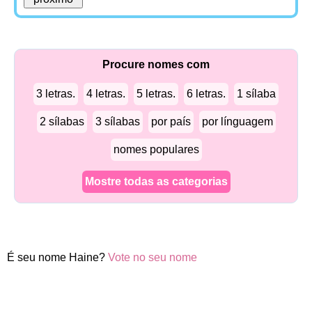
Procure nomes com
3 letras.
4 letras.
5 letras.
6 letras.
1 sílaba
2 sílabas
3 sílabas
por país
por línguagem
nomes populares
Mostre todas as categorias
É seu nome Haine?
Vote no seu nome