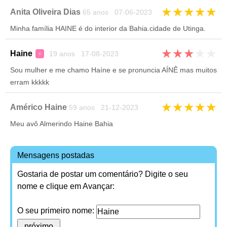
★
★
★
★
★
Anita Oliveira Dias
65 anos 07-06-2023
Minha família HAINE é do interior da Bahia.cidade de Utinga.
★
★
★
★
★
Haine
19 anos 17-08-2023
♀
Sou mulher e me chamo Haíne e se pronuncia AÍNÊ mas muitos
erram kkkkk
★
★
★
★
★
Américo Haine
59 anos 21-12-2023
Meu avô Almerindo Haine Bahia
Mensagens postadas
Gostaria de postar um comentário? Digite o seu
nome e clique em Avançar:
O seu primeiro nome: