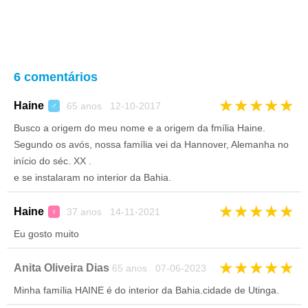
6 comentários
★
★
★
★
★
Haine
65 anos 12-10-2017
♂
Busco a origem do meu nome e a origem da fmília Haine.
Segundo os avós, nossa família vei da Hannover, Alemanha no
início do séc. XX .
e se instalaram no interior da Bahia.
★
★
★
★
★
Haine
37 anos 14-11-2021
♀
Eu gosto muito
★
★
★
★
★
Anita Oliveira Dias
65 anos 07-06-2023
Minha família HAINE é do interior da Bahia.cidade de Utinga.