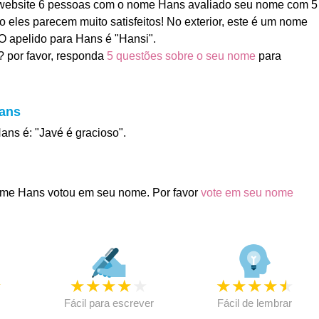
ebsite 6 pessoas com o nome Hans avaliado seu nome com 5
ão eles parecem muito satisfeitos! No exterior, este é um nome
O apelido para Hans é "Hansi".
 por favor, responda
5 questões sobre o seu nome
para
Hans
ans é: "Javé é gracioso".
me Hans votou em seu nome. Por favor
vote em seu nome
★
★
★
★
★
★
★
★
★
★
★
Fácil para escrever
Fácil de lembrar