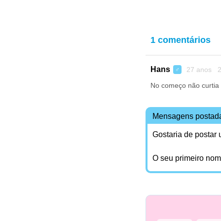
1 comentários
Hans
27 anos 2
♂
No começo não curtia m
Mensagens postad
Gostaria de postar
O seu primeiro no