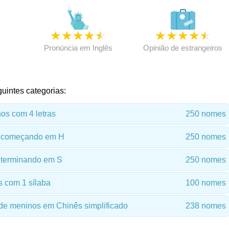
★
★
★
★
★
★
★
★
★
★
★
Pronúncia em Inglês
Opinião de estrangeiros
uintes categorias:
s com 4 letras
250 nomes
 começando em H
250 nomes
terminando em S
250 nomes
 com 1 sílaba
100 nomes
e meninos em Chinês simplificado
238 nomes