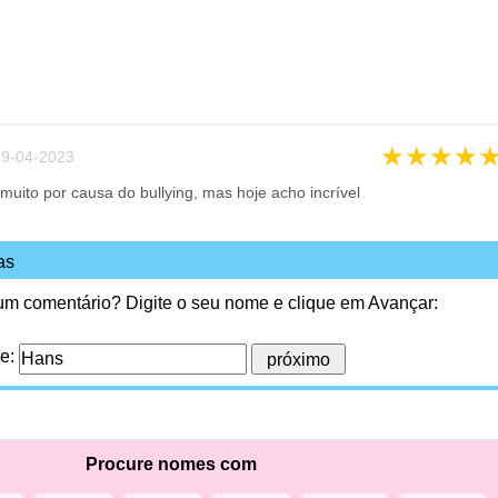
★
★
★
★
9-04-2023
uito por causa do bullying, mas hoje acho incrível
as
 um comentário? Digite o seu nome e clique em Avançar:
me:
Procure nomes com