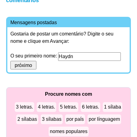
comentários
Mensagens postadas
Gostaria de postar um comentário? Digite o seu
nome e clique em Avançar:
O seu primeiro nome:
Procure nomes com
3 letras.
4 letras.
5 letras.
6 letras.
1 sílaba
2 sílabas
3 sílabas
por país
por línguagem
nomes populares