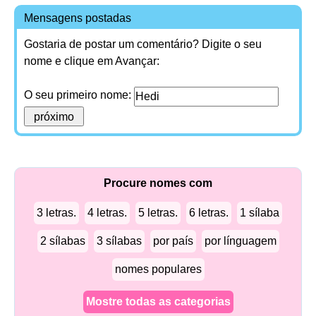
Mensagens postadas
Gostaria de postar um comentário? Digite o seu
nome e clique em Avançar:
O seu primeiro nome:
Procure nomes com
3 letras.
4 letras.
5 letras.
6 letras.
1 sílaba
2 sílabas
3 sílabas
por país
por línguagem
nomes populares
Mostre todas as categorias