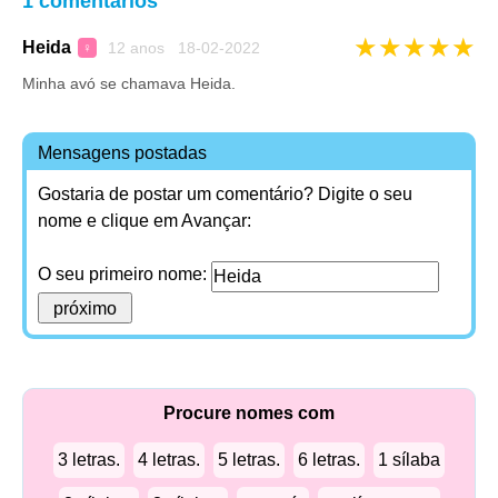
1 comentários
★
★
★
★
★
Heida
12 anos 18-02-2022
♀
Minha avó se chamava Heida.
Mensagens postadas
Gostaria de postar um comentário? Digite o seu
nome e clique em Avançar:
O seu primeiro nome:
Procure nomes com
3 letras.
4 letras.
5 letras.
6 letras.
1 sílaba