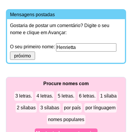
Mensagens postadas
Gostaria de postar um comentário? Digite o seu
nome e clique em Avançar:
O seu primeiro nome:
Procure nomes com
3 letras.
4 letras.
5 letras.
6 letras.
1 sílaba
2 sílabas
3 sílabas
por país
por línguagem
nomes populares