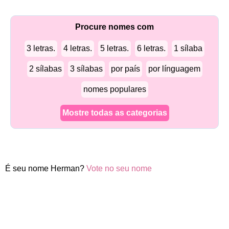
Procure nomes com
3 letras.
4 letras.
5 letras.
6 letras.
1 sílaba
2 sílabas
3 sílabas
por país
por línguagem
nomes populares
Mostre todas as categorias
É seu nome Herman?
Vote no seu nome