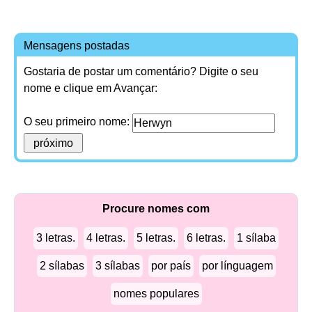
Mensagens postadas
Gostaria de postar um comentário? Digite o seu
nome e clique em Avançar:
O seu primeiro nome:
Procure nomes com
3 letras.
4 letras.
5 letras.
6 letras.
1 sílaba
2 sílabas
3 sílabas
por país
por línguagem
nomes populares