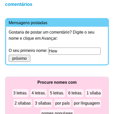
comentários
Mensagens postadas
Gostaria de postar um comentário? Digite o seu
nome e clique em Avançar:
O seu primeiro nome:
Procure nomes com
3 letras.
4 letras.
5 letras.
6 letras.
1 sílaba
2 sílabas
3 sílabas
por país
por línguagem
nomes populares