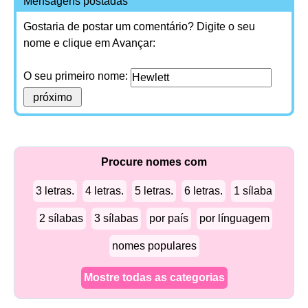
Mensagens postadas
Gostaria de postar um comentário? Digite o seu
nome e clique em Avançar:
O seu primeiro nome:
Procure nomes com
3 letras.
4 letras.
5 letras.
6 letras.
1 sílaba
2 sílabas
3 sílabas
por país
por línguagem
nomes populares
Mostre todas as categorias