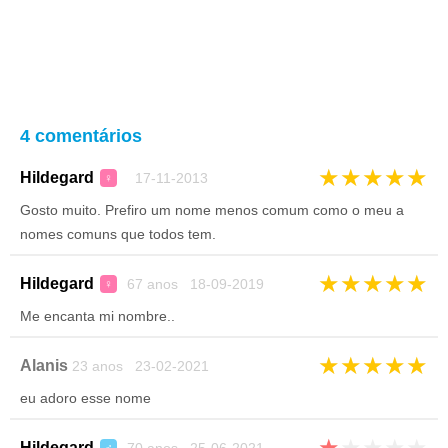
4 comentários
★
★
★
★
★
Hildegard
17-11-2013
♀
Gosto muito. Prefiro um nome menos comum como o meu a
nomes comuns que todos tem.
★
★
★
★
★
Hildegard
67 anos 18-09-2019
♀
Me encanta mi nombre..
★
★
★
★
★
Alanis
23 anos 23-02-2021
eu adoro esse nome
★
★
★
★
★
Hildegard