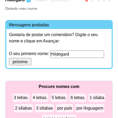
70 anos 25-06-2021
♂
Detesto meu nome
Mensagens postadas
Gostaria de postar um comentário? Digite o seu
nome e clique em Avançar:
O seu primeiro nome:
Procure nomes com
3 letras.
4 letras.
5 letras.
6 letras.
1 sílaba
2 sílabas
3 sílabas
por país
por línguagem