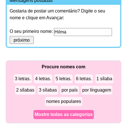
Mensagens postadas
Gostaria de postar um comentário? Digite o seu
nome e clique em Avançar:
O seu primeiro nome:
Procure nomes com
3 letras.
4 letras.
5 letras.
6 letras.
1 sílaba
2 sílabas
3 sílabas
por país
por línguagem
nomes populares
Mostre todas as categorias