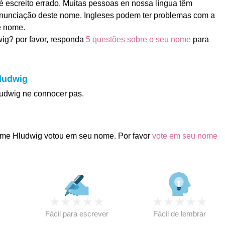
 escreito errado. Muitas pessoas en nossa língua têm
nunciação deste nome. Ingleses podem ter problemas com a
e nome.
ig? por favor, responda
5 questões sobre o seu nome
para
Hludwig
ludwig ne connocer pas.
me Hludwig votou em seu nome. Por favor
vote em seu nome
★
★
★
★
★
★
★
★
★
★
★
Fácil para escrever
Fácil de lembrar