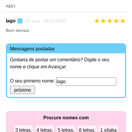
AMO
★
★
★
★
★
Iago
26 anos 29-12-2020
♂
Bom demais
Mensagens postadas
Gostaria de postar um comentário? Digite o seu
nome e clique em Avançar:
O seu primeiro nome:
Procure nomes com
3 letras.
4 letras.
5 letras.
6 letras.
1 sílaba