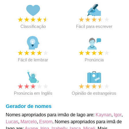
★
★
★
★
★
★
★
★
★
★
Classificação
Fácil para escrever
★
★
★
★
★
★
★
★
★
★
Fácil de lembrar
Pronúncia
★
★
★
★
★
★
★
★
★
★
Pronúncia em Inglês
Opinião de estrangeiros
Gerador de nomes
Nomes apropriados para irmão de Iago are:
Kaynan
,
Igor
,
Lucas
,
Marcelo
,
Esrom
. Nomes apropriados para irmã de
Iago are:
Ayane
,
Irina
,
Izabelly
,
Ianca
,
Miceli
. Mais