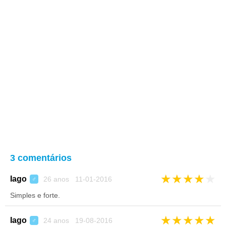
3 comentários
★
★
★
★
★
Iago
26 anos 11-01-2016
♂
Simples e forte.
★
★
★
★
★
Iago
24 anos 19-08-2016
♂