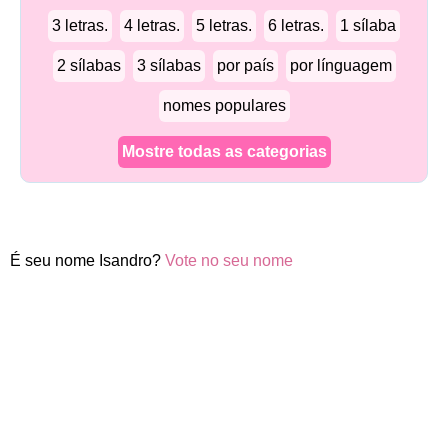
3 letras.
4 letras.
5 letras.
6 letras.
1 sílaba
2 sílabas
3 sílabas
por país
por línguagem
nomes populares
Mostre todas as categorias
É seu nome Isandro?
Vote no seu nome