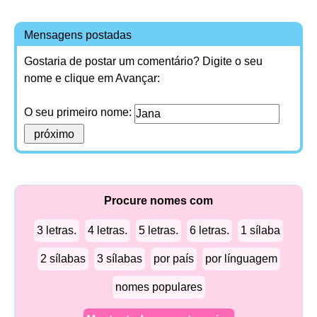
Mensagens postadas
Gostaria de postar um comentário? Digite o seu
nome e clique em Avançar:
O seu primeiro nome:
Procure nomes com
3 letras.
4 letras.
5 letras.
6 letras.
1 sílaba
2 sílabas
3 sílabas
por país
por línguagem
nomes populares