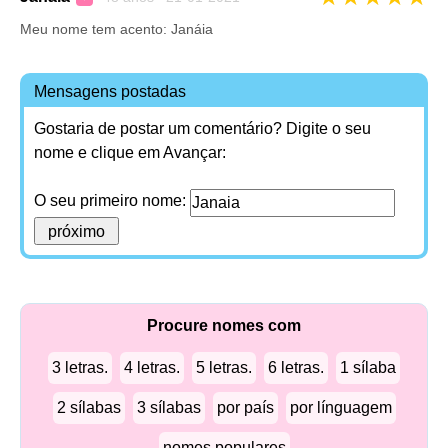
Meu nome tem acento: Janáia
Mensagens postadas
Gostaria de postar um comentário? Digite o seu
nome e clique em Avançar:
O seu primeiro nome:
Procure nomes com
3 letras.
4 letras.
5 letras.
6 letras.
1 sílaba
2 sílabas
3 sílabas
por país
por línguagem
nomes populares