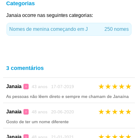
Categorias
Janaia ocorre nas seguintes categorias:
Nomes de menina começando em J
250 nomes
3 comentários
★
★
★
★
★
Janaia
43 anos 17-07-2019
♀
As pessoas não lêem direto e sempre me chamam de Janaína
★
★
★
★
★
Janaia
48 anos 20-06-2020
♀
Gosto de ter um nome diferente
★
★
★
★
★
Janaia
48 anos 21-01-2021
♀