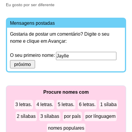
Eu gosto por ser diferente
Mensagens postadas
Gostaria de postar um comentário? Digite o seu
nome e clique em Avançar:
O seu primeiro nome:
Procure nomes com
3 letras.
4 letras.
5 letras.
6 letras.
1 sílaba
2 sílabas
3 sílabas
por país
por línguagem
nomes populares