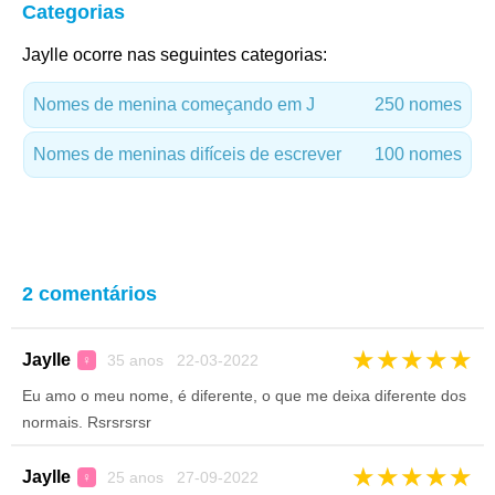
Categorias
Jaylle ocorre nas seguintes categorias:
Nomes de menina começando em J
250 nomes
Nomes de meninas difíceis de escrever
100 nomes
2 comentários
★
★
★
★
★
Jaylle
35 anos 22-03-2022
♀
Eu amo o meu nome, é diferente, o que me deixa diferente dos
normais. Rsrsrsrsr
★
★
★
★
★
Jaylle
25 anos 27-09-2022
♀