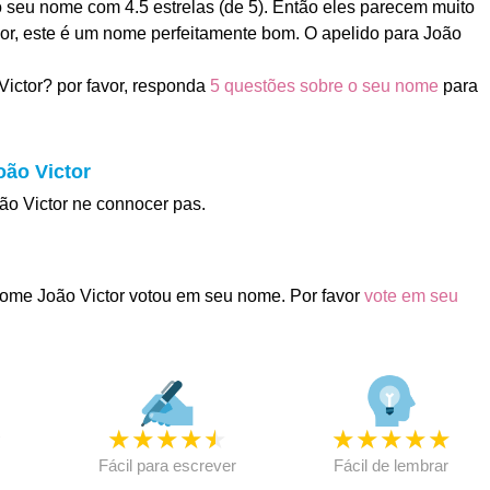
o seu nome com 4.5 estrelas (de 5). Então eles parecem muito
rior, este é um nome perfeitamente bom. O apelido para João
ictor? por favor, responda
5 questões sobre o seu nome
para
oão Victor
oão Victor ne connocer pas.
ome João Victor votou em seu nome. Por favor
vote em seu
★
★
★
★
★
★
★
★
★
★
★
Fácil para escrever
Fácil de lembrar