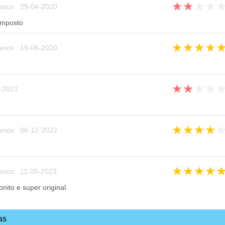
★
★
★
★
anos 29-04-2020
omposto
★
★
★
★
anos 19-06-2020
★
★
★
★
-2021
★
★
★
★
anos 06-12-2022
★
★
★
★
anos 11-08-2023
ito e super original.
as