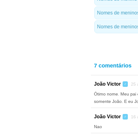
Nomes de meninos
Nomes de meninos 
7 comentários
João Victor
25 
♂
Ótimo nome. Meu pai 
somente João. E eu Joã
João Victor
16 
♂
Nao