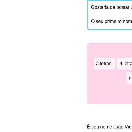
Gostaria de postar
O seu primeiro no
3 letras.
4 letr
p
É seu nome João Vic