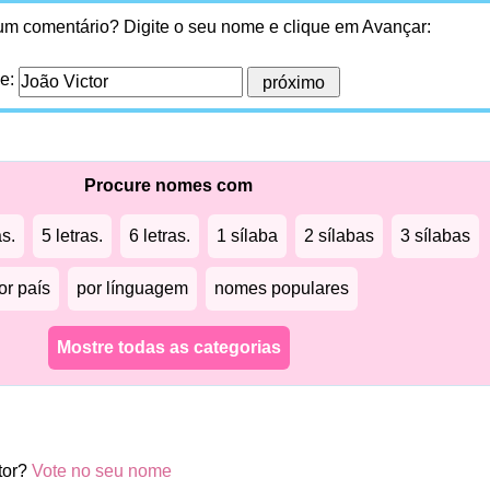
 um comentário? Digite o seu nome e clique em Avançar:
me:
Procure nomes com
as.
5 letras.
6 letras.
1 sílaba
2 sílabas
3 sílabas
or país
por línguagem
nomes populares
Mostre todas as categorias
tor?
Vote no seu nome