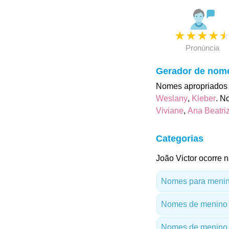
★
★
★
★
Pronúncia
Gerador de nom
Nomes apropriados p
Weslany
,
Kleber
. N
Viviane
,
Ana Beatri
Categorias
João Victor ocorre n
Nomes para menino
Nomes de menino
Nomes de menino 