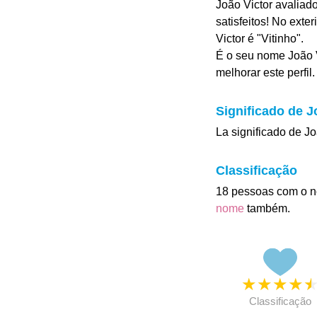
João Victor avaliad
satisfeitos! No exte
Victor é "Vitinho".
É o seu nome João V
melhorar este perfil.
Significado de J
La significado de J
Classificação
18 pessoas com o n
nome
também.
★
★
★
★
Classificação