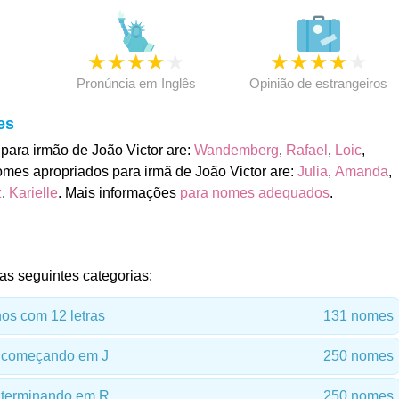
★
★
★
★
★
★
★
★
★
★
★
Pronúncia em Inglês
Opinião de estrangeiros
es
ara irmão de João Victor are:
Wandemberg
,
Rafael
,
Loic
,
omes apropriados para irmã de João Victor are:
Julia
,
Amanda
,
z
,
Karielle
. Mais informações
para nomes adequados
.
as seguintes categorias:
s com 12 letras
131 nomes
 começando em J
250 nomes
terminando em R
250 nomes