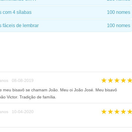
 com 4 sílabas
100 nomes
fáceis de lembrar
100 nomes
★
★
★
★
anos 08-08-2019
e meu bisavô se chamam João. Meu oi João José. Meu bisavô
o Victor. Tradição de família.
★
★
★
★
anos 10-04-2020