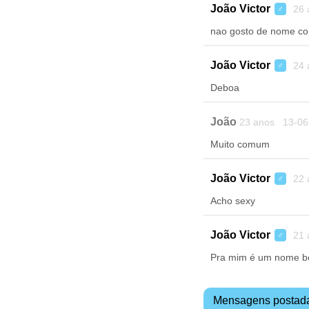
João Victor
26 
♂
nao gosto de nome c
João Victor
24 
♂
Deboa
João
23 anos 13-06
Muito comum
João Victor
22 
♂
Acho sexy
João Victor
21 
♂
Pra mim é um nome bon
Mensagens postad