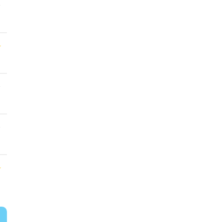
★
★
★
★
★