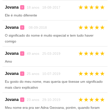
★
★
★
★
★
Jovana
18 anos 18-08-2017
♀
Ele é muito diferente
★
★
★
★
★
Jovana
08-09-2018
♀
O significado do nome é muito especial e tem tudo haver
comigo
★
★
★
★
★
Jovana
49 anos 25-03-2019
♀
Amo
★
★
★
★
★
Jovana
25 anos 10-07-2019
♀
Eu gosto do meu nome, mas queria que tivesse um significado
mais claro explicativo
★
★
★
★
★
Jovana
23 anos 29-10-2019
♀
Meu nome era pra ser Adna Geovana, porém, quando foram