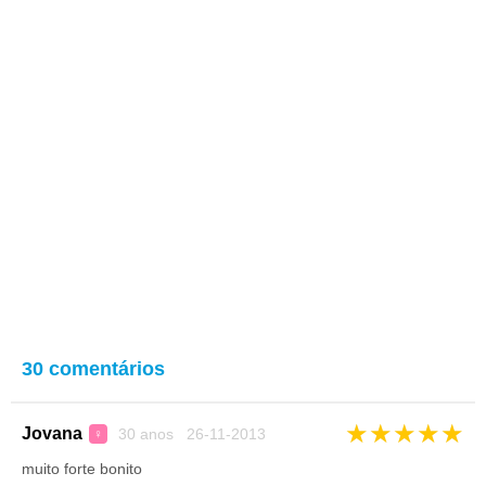
30 comentários
★
★
★
★
★
Jovana
30 anos 26-11-2013
♀
muito forte bonito