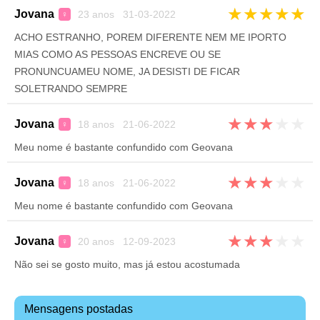
★
★
★
★
★
Jovana
23 anos 31-03-2022
♀
ACHO ESTRANHO, POREM DIFERENTE NEM ME IPORTO
MIAS COMO AS PESSOAS ENCREVE OU SE
PRONUNCUAMEU NOME, JA DESISTI DE FICAR
SOLETRANDO SEMPRE
★
★
★
★
★
Jovana
18 anos 21-06-2022
♀
Meu nome é bastante confundido com Geovana
★
★
★
★
★
Jovana
18 anos 21-06-2022
♀
Meu nome é bastante confundido com Geovana
★
★
★
★
★
Jovana
20 anos 12-09-2023
♀
Não sei se gosto muito, mas já estou acostumada
Mensagens postadas