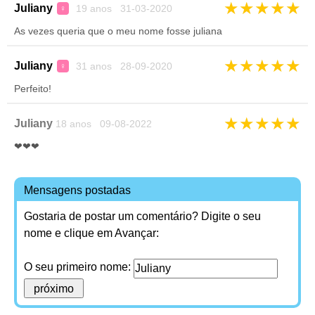
★
★
★
★
★
Juliany
19 anos 31-03-2020
♀
As vezes queria que o meu nome fosse juliana
★
★
★
★
★
Juliany
31 anos 28-09-2020
♀
Perfeito!
★
★
★
★
★
Juliany
18 anos 09-08-2022
❤❤❤
Mensagens postadas
Gostaria de postar um comentário? Digite o seu
nome e clique em Avançar:
O seu primeiro nome: