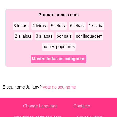
Procure nomes com
3 letras.
4 letras.
5 letras.
6 letras.
1 sílaba
2 sílabas
3 sílabas
por país
por línguagem
nomes populares
Mostre todas as categorias
É seu nome Juliany?
Vote no seu nome
Change Language
Contacto