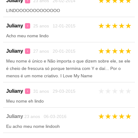
★
★
★
★
★
Juliany
23 anos 26-02-2014
♀
LINDOOOOOOOOOOOOO
★
★
★
★
★
Juliany
25 anos 12-01-2015
♀
Acho meu nome lindo
★
★
★
★
★
Juliany
27 anos 20-01-2015
♀
Meu nome é único e Não importa o que dizem sobre ele, se ele
é cheio de frescura só porque termina com Y e daí... Por o
menos é um nome criativo. I Love My Name
★
★
★
★
★
Juliany
31 anos 29-03-2015
♀
Meu nome eh lindo
★
★
★
★
★
Juliany
23 anos 06-03-2016
Eu acho meu nome lindooh