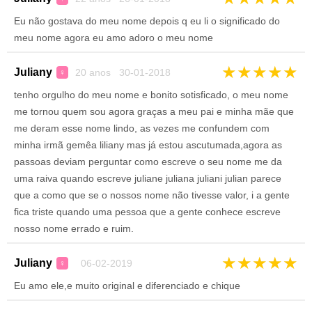
Eu não gostava do meu nome depois q eu li o significado do
meu nome agora eu amo adoro o meu nome
★
★
★
★
★
Juliany
20 anos 30-01-2018
♀
tenho orgulho do meu nome e bonito sotisficado, o meu nome
me tornou quem sou agora graças a meu pai e minha mãe que
me deram esse nome lindo, as vezes me confundem com
minha irmã gemêa liliany mas já estou ascutumada,agora as
passoas deviam perguntar como escreve o seu nome me da
uma raiva quando escreve juliane juliana juliani julian parece
que a como que se o nossos nome não tivesse valor, i a gente
fica triste quando uma pessoa que a gente conhece escreve
nosso nome errado e ruim.
★
★
★
★
★
Juliany
06-02-2019
♀
Eu amo ele,e muito original e diferenciado e chique