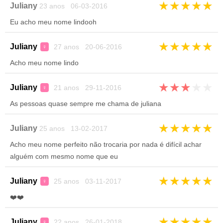
★
★
★
★
★
Juliany
23 anos 06-03-2016
Eu acho meu nome lindooh
★
★
★
★
★
Juliany
27 anos 20-06-2016
♀
Acho meu nome lindo
★
★
★
★
★
Juliany
21 anos 29-11-2016
♀
As pessoas quase sempre me chama de juliana
★
★
★
★
★
Juliany
25 anos 13-02-2017
Acho meu nome perfeito não trocaria por nada é difícil achar
alguém com mesmo nome que eu
★
★
★
★
★
Juliany
25 anos 03-11-2017
♀
❤️❤️
★
★
★
★
★
Juliany
22 anos 26-01-2018
♀