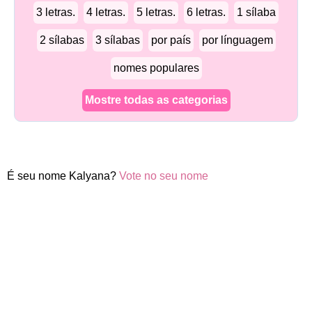
3 letras.
4 letras.
5 letras.
6 letras.
1 sílaba
2 sílabas
3 sílabas
por país
por línguagem
nomes populares
Mostre todas as categorias
É seu nome Kalyana?
Vote no seu nome