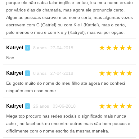
porque ele não sabia falar inglês e tentou, leu meu nome errado
por vários dias da chamada, mas agora ele pronuncia certo.
Algumas pessoas escreve meu nome certo, mas algumas vezes
escrevem com C (Catriel) ou com K e i (Katriel), mas o certo,
pelo menos o meu é com k e y (Katryel), mas vai por opção.
★
★
★
★
★
Katryel
8 anos 27-04-2018
♂
Nao
★
★
★
★
★
Katryel
8 anos 27-04-2018
♂
Eu gosto muito do nome do meu filho ate agora nao conheci
ninguém com esse nome
★
★
★
★
★
Katryel
26 anos 03-06-2018
♂
Mega top procuro nas redes sociais o significado mais nunca
acho , no facebook eu encontro outros mais são bem poucos e
difícilmente com o nome escrito da mesma maneira.