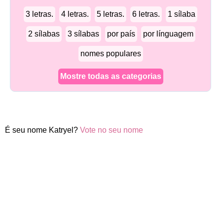
3 letras.
4 letras.
5 letras.
6 letras.
1 sílaba
2 sílabas
3 sílabas
por país
por línguagem
nomes populares
Mostre todas as categorias
É seu nome Katryel?
Vote no seu nome