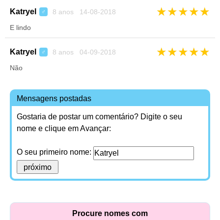
★
★
★
★
★
Katryel
8 anos 14-08-2018
♂
E lindo
★
★
★
★
★
Katryel
8 anos 04-09-2018
♂
Não
Mensagens postadas
Gostaria de postar um comentário? Digite o seu
nome e clique em Avançar:
O seu primeiro nome:
Procure nomes com