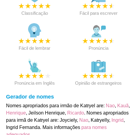
★
★
★
★
★
★
★
★
★
★
Classificação
Fácil para escrever
★
★
★
★
★
★
★
★
★
★
Fácil de lembrar
Pronúncia
★
★
★
★
★
★
★
★
★
★
Pronúncia em Inglês
Opinião de estrangeiros
Gerador de nomes
Nomes apropriados para irmão de Katryel are:
Nao
,
Kauã
,
Henrique
, Jeilson Henrique,
Ricardo
. Nomes apropriados
para irmã de Katryel are: Joyciely,
Nao
, Katryelly,
Ingrid
,
Ingrid Fernanda. Mais informações
para nomes
adequados
.