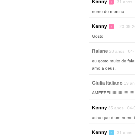
Kenny
31 anos 
♀
nome de menino
Kenny
20-09-2
♀
Gosto
Raiane
28 anos 04-
eu gosto muito de fala
amo a deus.
Giulia Italiano
19 an
AMEEEEIIIIIIIIIIII!!!!!!!!!!
Kenny
35 anos 04-
acho que é um nome b
Kenny
31 anos 
♂