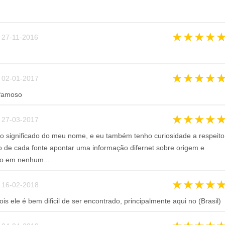
★
★
★
★
27-11-2016
★
★
★
★
02-01-2017
famoso
★
★
★
★
27-03-2017
 significado do meu nome, e eu também tenho curiosidade a respeito
o de cada fonte apontar uma informação difernet sobre origem e
ito em nenhum...
★
★
★
★
16-02-2018
is ele é bem dificil de ser encontrado, principalmente aqui no (Brasil)