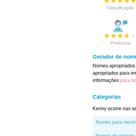
★
★
★
★
Classificação
★
★
★
★
Pronúncia
Gerador de nom
Nomes apropriados 
apropriados para ir
informações
para n
Categorias
Kenny ocorre nas se
Nomes para menino
Nomes de menino