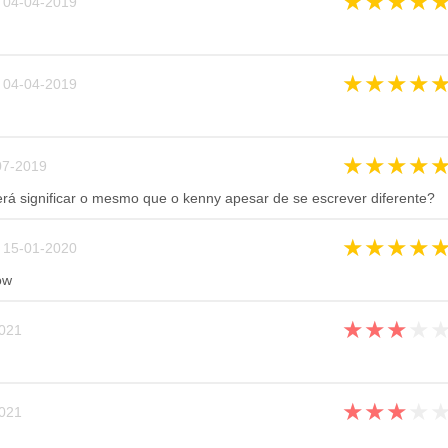
★
★
★
★
04-04-2019
★
★
★
★
04-04-2019
★
★
★
★
7-2019
rá significar o mesmo que o kenny apesar de se escrever diferente?
★
★
★
★
15-01-2020
ow
★
★
★
★
021
★
★
★
★
021