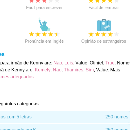
★
★
★
★
★
★
★
★
★
★
★
Fácil para escrever
Fácil de lembrar
★
★
★
★
★
★
★
★
★
★
★
Pronúncia em Inglês
Opinião de estrangeiros
es
para irmão de Kenny are:
Nao
,
Luis
, Value, Otiniel,
True
. Nome
mã de Kenny are:
Kemely
,
Nao
,
Thamires
,
Sim
, Value. Mais
omes adequados
.
guintes categorias:
s com 5 letras
250 nomes
 começando em K
250 nomes