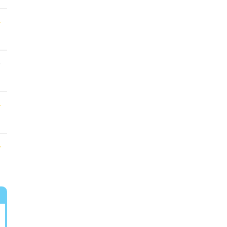
★
★
★
★