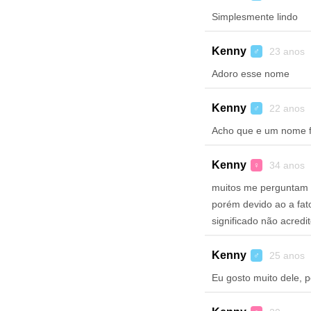
Simplesmente lindo
Kenny
23 anos 
♂
Adoro esse nome
Kenny
22 anos 
♂
Acho que e um nome 
Kenny
34 anos 
♀
muitos me perguntam o
porém devido ao a fat
significado não acred
Kenny
25 anos 
♂
Eu gosto muito dele, po