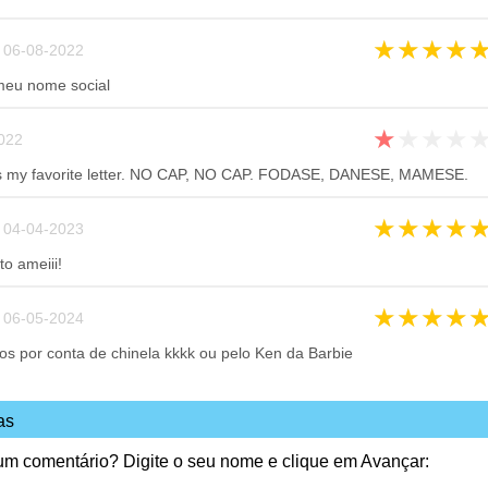
★
★
★
★
06-08-2022
 meu nome social
★
★
★
★
022
 is my favorite letter. NO CAP, NO CAP. FODASE, DANESE, MAMESE.
★
★
★
★
04-04-2023
o ameiii!
★
★
★
★
06-05-2024
dos por conta de chinela kkkk ou pelo Ken da Barbie
as
 um comentário? Digite o seu nome e clique em Avançar: