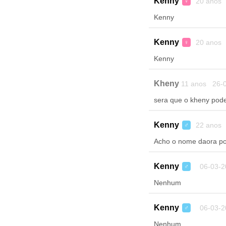
Kenny
20 anos 
♀
Kenny
Kenny
20 anos 
♀
Kenny
Kheny
11 anos 26-0
sera que o kheny pode
Kenny
22 anos 
♂
Acho o nome daora p
Kenny
06-03-2
♂
Nenhum
Kenny
06-03-2
♂
Nenhum