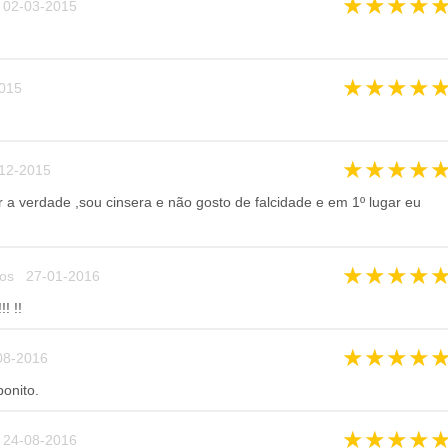
★
★
★
★
02-03-2015
★
★
★
★
015
★
★
★
★
12-2015
r a verdade ,sou cinsera e não gosto de falcidade e em 1º lugar eu
★
★
★
★
os 27-01-2016
!! !!
★
★
★
★
08-2016
onito.
★
★
★
★
24-08-2016