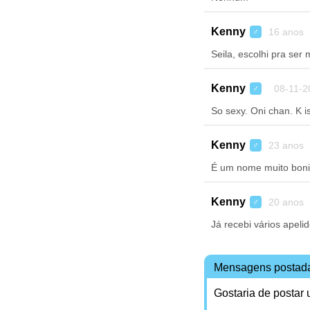
Kenny
16 anos 
♂
Seila, escolhi pra ser
Kenny
08-11-2
♂
So sexy. Oni chan. K
Kenny
23 anos 
♂
É um nome muito bonit
Kenny
20 anos 
♂
Já recebi vários apeli
Mensagens postad
Gostaria de postar