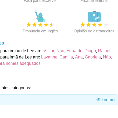
Fácil para escrever
Fácil de lembrar
★
★
★
★
★
★
★
★
★
★
★
Pronúncia em Inglês
Opinião de estrangeiros
es
para irmão de Lee are:
Victor
,
Não
,
Eduardo
,
Diogo
,
Rafael
.
para irmã de Lee are:
Layanne
,
Camila
,
Ana
,
Gabriela
,
Não
.
ara nomes adequados
.
intes categorias:
499 nomes