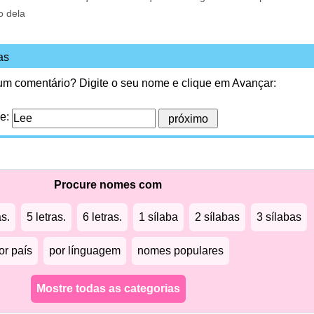
o dela
as
 um comentário? Digite o seu nome e clique em Avançar:
me:
Procure nomes com
as.
5 letras.
6 letras.
1 sílaba
2 sílabas
3 sílabas
or país
por línguagem
nomes populares
Mostre todas as categorias