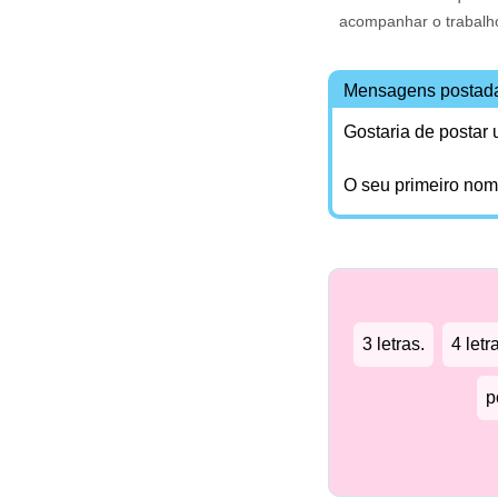
acompanhar o trabalh
Mensagens postad
Gostaria de postar
O seu primeiro no
3 letras.
4 letr
p