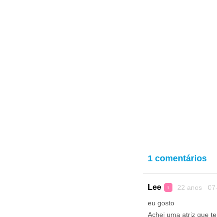
1 comentários
Lee
22 anos 07-
♀
eu gosto
Achei uma atriz que 