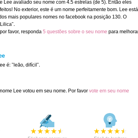
Lee avaliado seu nome com 4.5 estrelas (de 5). Então eles
feitos! No exterior, este é um nome perfeitamente bom. Lee está
 dos mais populares nomes no facebook na posição 130. O
ilica".
por favor, responda
5 questões sobre o seu nome
para melhora
ee
 é: "leão, difícil".
nome Lee votou em seu nome. Por favor
vote em seu nome
★
★
★
★
★
★
★
★
★
★
★