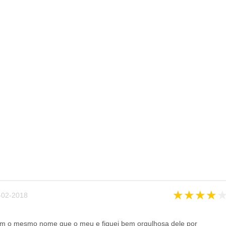
★
★
★
★
02-2018
tem o mesmo nome que o meu e fiquei bem orgulhosa dele por