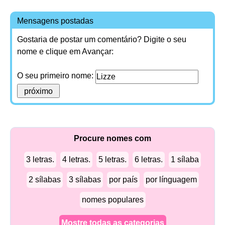
Mensagens postadas
Gostaria de postar um comentário? Digite o seu
nome e clique em Avançar:
O seu primeiro nome:
Procure nomes com
3 letras.
4 letras.
5 letras.
6 letras.
1 sílaba
2 sílabas
3 sílabas
por país
por línguagem
nomes populares
Mostre todas as categorias