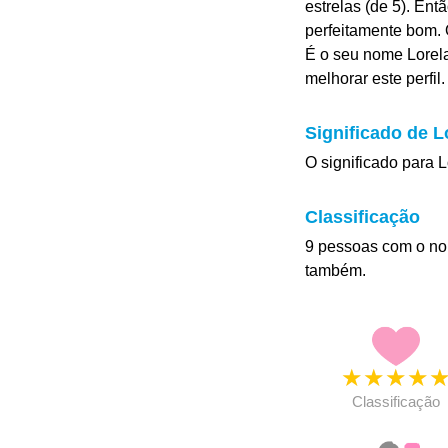
estrelas (de 5). Ent
perfeitamente bom. O
É o seu nome Lorela
melhorar este perfil.
Significado de L
O significado para L
Classificação
9 pessoas com o no
também.
★
★
★
★
Classificação