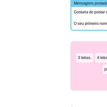
Mensagens postad
Gostaria de postar
O seu primeiro no
3 letras.
4 letr
p