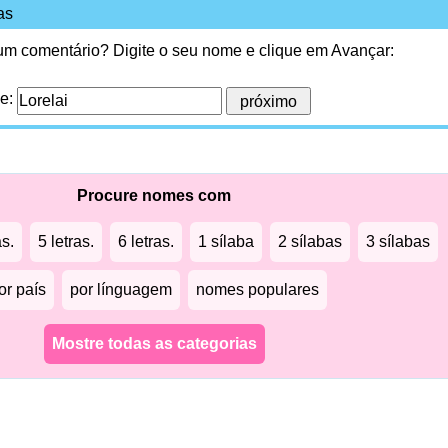
as
 um comentário? Digite o seu nome e clique em Avançar:
me:
Procure nomes com
as.
5 letras.
6 letras.
1 sílaba
2 sílabas
3 sílabas
or país
por línguagem
nomes populares
Mostre todas as categorias