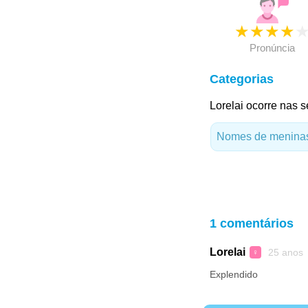
★
★
★
★
Pronúncia
Categorias
Lorelai ocorre nas s
Nomes de meninas
1 comentários
Lorelai
25 anos
♀
Explendido