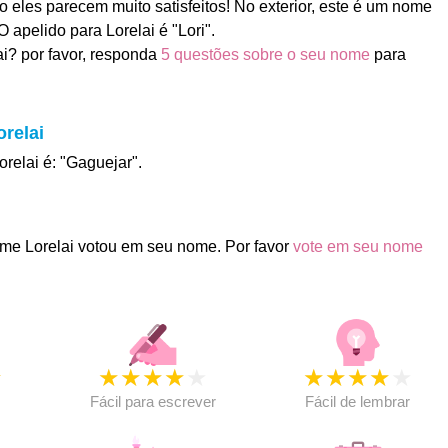
ão eles parecem muito satisfeitos! No exterior, este é um nome
 apelido para Lorelai é "Lori".
i? por favor, responda
5 questões sobre o seu nome
para
orelai
orelai é: "Gaguejar".
me Lorelai votou em seu nome. Por favor
vote em seu nome
★
★
★
★
★
★
★
★
★
★
★
Fácil para escrever
Fácil de lembrar