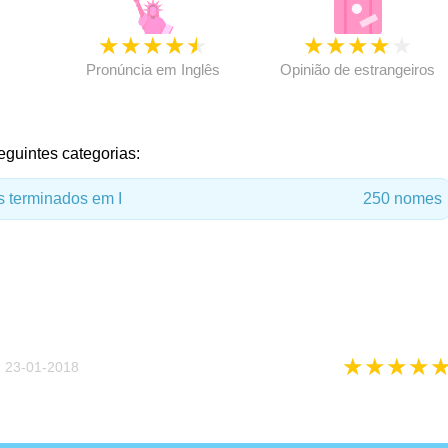
★
★
★
★
★
★
★
★
★
★
★
Pronúncia em Inglês
Opinião de estrangeiros
eguintes categorias:
 terminados em I
250 nomes
★
★
★
★
 23-01-2018