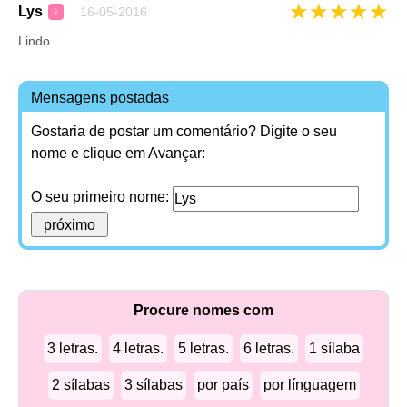
★
★
★
★
★
Lys
16-05-2016
♀
Lindo
Mensagens postadas
Gostaria de postar um comentário? Digite o seu
nome e clique em Avançar:
O seu primeiro nome:
Procure nomes com
3 letras.
4 letras.
5 letras.
6 letras.
1 sílaba
2 sílabas
3 sílabas
por país
por línguagem