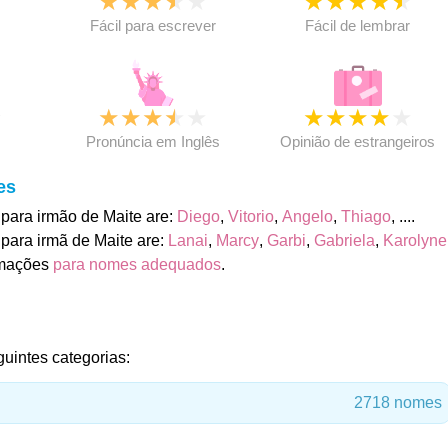
★
★
★
★
★
★
★
★
★
★
★
Fácil para escrever
Fácil de lembrar
★
★
★
★
★
★
★
★
★
★
★
Pronúncia em Inglês
Opinião de estrangeiros
es
para irmão de Maite are:
Diego
,
Vitorio
,
Angelo
,
Thiago
, ....
para irmã de Maite are:
Lanai
,
Marcy
,
Garbi
,
Gabriela
,
Karolyne
rmações
para nomes adequados
.
guintes categorias:
2718 nomes