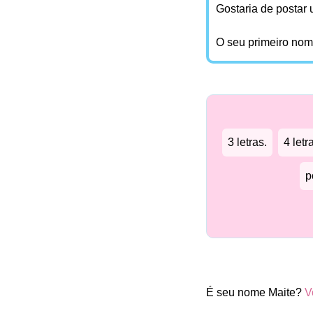
Gostaria de postar
O seu primeiro no
3 letras.
4 letr
p
É seu nome Maite?
V