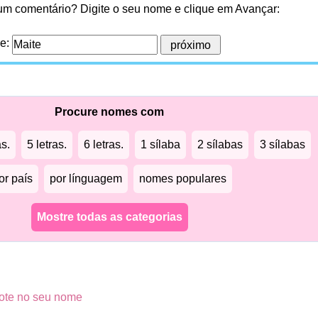
 um comentário? Digite o seu nome e clique em Avançar:
me:
Procure nomes com
as.
5 letras.
6 letras.
1 sílaba
2 sílabas
3 sílabas
or país
por línguagem
nomes populares
Mostre todas as categorias
ote no seu nome