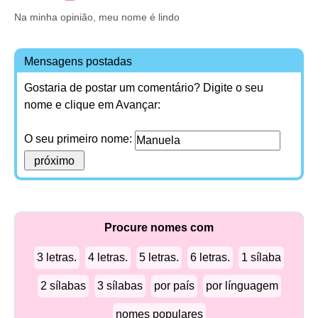
Na minha opinião, meu nome é lindo
Mensagens postadas
Gostaria de postar um comentário? Digite o seu
nome e clique em Avançar:
O seu primeiro nome:
Procure nomes com
3 letras.
4 letras.
5 letras.
6 letras.
1 sílaba
2 sílabas
3 sílabas
por país
por línguagem
nomes populares