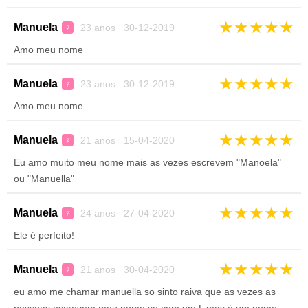
★
★
★
★
★
Manuela
23 anos 30-12-2019
♀
Amo meu nome
★
★
★
★
★
Manuela
23 anos 30-12-2019
♀
Amo meu nome
★
★
★
★
★
Manuela
21 anos 15-04-2020
♀
Eu amo muito meu nome mais as vezes escrevem "Manoela"
ou "Manuella"
★
★
★
★
★
Manuela
24 anos 27-04-2020
♀
Ele é perfeito!
★
★
★
★
★
Manuela
21 anos 30-04-2020
♀
eu amo me chamar manuella so sinto raiva que as vezes as