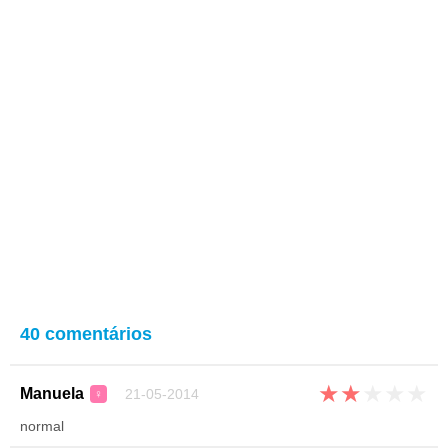
40 comentários
★
★
★
★
★
Manuela
21-05-2014
♀
normal