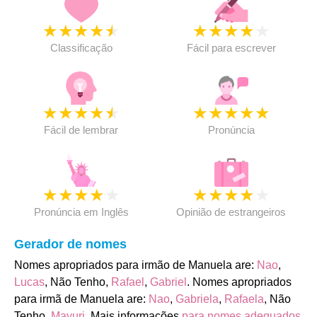
★
★
★
★
★
★
★
★
★
★
Classificação
Fácil para escrever
★
★
★
★
★
★
★
★
★
★
Fácil de lembrar
Pronúncia
★
★
★
★
★
★
★
★
★
★
Pronúncia em Inglês
Opinião de estrangeiros
Gerador de nomes
Nomes apropriados para irmão de Manuela are:
Nao
,
Lucas
, Não Tenho,
Rafael
,
Gabriel
. Nomes apropriados
para irmã de Manuela are:
Nao
,
Gabriela
,
Rafaela
, Não
Tenho,
Mayuri
. Mais informações
para nomes adequados
.