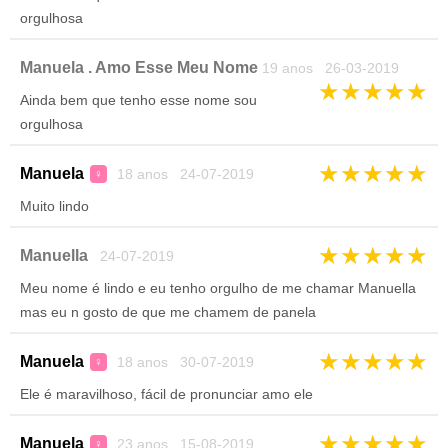
orgulhosa
Manuela . Amo Esse Meu Nome
19 anos 26-03-2019
★
★
★
★
★
Ainda bem que tenho esse nome sou
orgulhosa
★
★
★
★
★
Manuela
18 anos 24-07-2019
♀
Muito lindo
★
★
★
★
★
Manuella
24-07-2019
Meu nome é lindo e eu tenho orgulho de me chamar Manuella
mas eu n gosto de que me chamem de panela
★
★
★
★
★
Manuela
18 anos 30-07-2019
♀
Ele é maravilhoso, fácil de pronunciar amo ele
★
★
★
★
★
Manuela
23 anos 15-08-2019
♀