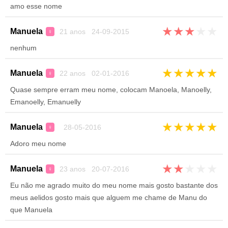
amo esse nome
★
★
★
★
★
Manuela
21 anos 24-09-2015
♀
nenhum
★
★
★
★
★
Manuela
22 anos 02-01-2016
♀
Quase sempre erram meu nome, colocam Manoela, Manoelly,
Emanoelly, Emanuelly
★
★
★
★
★
Manuela
28-05-2016
♀
Adoro meu nome
★
★
★
★
★
Manuela
23 anos 20-07-2016
♀
Eu não me agrado muito do meu nome mais gosto bastante dos
meus aelidos gosto mais que alguem me chame de Manu do
que Manuela