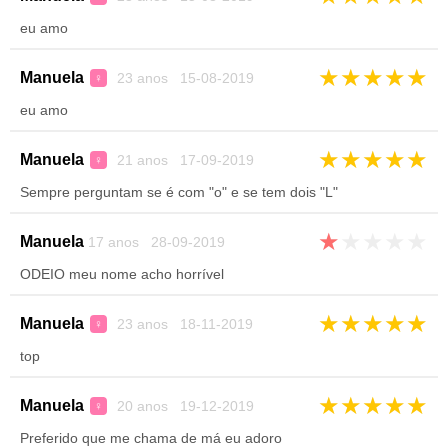
eu amo
★
★
★
★
★
Manuela
23 anos 15-08-2019
♀
eu amo
★
★
★
★
★
Manuela
21 anos 17-09-2019
♀
Sempre perguntam se é com "o" e se tem dois "L"
★
★
★
★
★
Manuela
17 anos 28-09-2019
ODEIO meu nome acho horrível
★
★
★
★
★
Manuela
23 anos 18-11-2019
♀
top
★
★
★
★
★
Manuela
20 anos 19-12-2019
♀
Preferido que me chama de má eu adoro