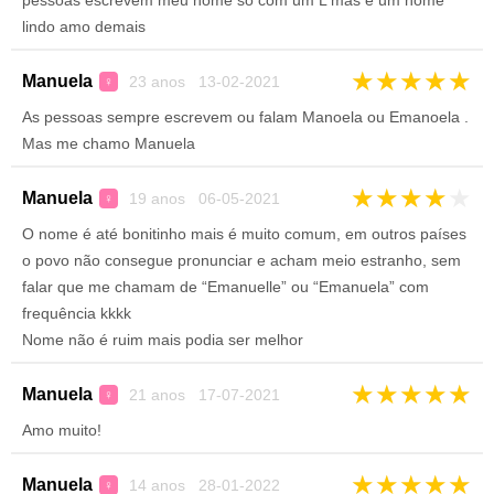
pessoas escrevem meu nome so com um L mas é um nome
lindo amo demais
★
★
★
★
★
Manuela
23 anos 13-02-2021
♀
As pessoas sempre escrevem ou falam Manoela ou Emanoela .
Mas me chamo Manuela
★
★
★
★
★
Manuela
19 anos 06-05-2021
♀
O nome é até bonitinho mais é muito comum, em outros países
o povo não consegue pronunciar e acham meio estranho, sem
falar que me chamam de “Emanuelle” ou “Emanuela” com
frequência kkkk
Nome não é ruim mais podia ser melhor
★
★
★
★
★
Manuela
21 anos 17-07-2021
♀
Amo muito!
★
★
★
★
★
Manuela
14 anos 28-01-2022
♀