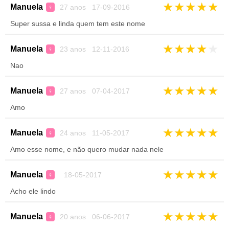
★
★
★
★
★
Manuela
27 anos 17-09-2016
♀
Super sussa e linda quem tem este nome
★
★
★
★
★
Manuela
23 anos 12-11-2016
♀
Nao
★
★
★
★
★
Manuela
27 anos 07-04-2017
♀
Amo
★
★
★
★
★
Manuela
24 anos 11-05-2017
♀
Amo esse nome, e não quero mudar nada nele
★
★
★
★
★
Manuela
18-05-2017
♀
Acho ele lindo
★
★
★
★
★
Manuela
20 anos 06-06-2017
♀