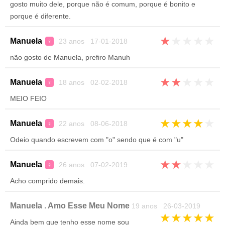
gosto muito dele, porque não é comum, porque é bonito e
porque é diferente.
★
★
★
★
★
Manuela
23 anos 17-01-2018
♀
não gosto de Manuela, prefiro Manuh
★
★
★
★
★
Manuela
18 anos 02-02-2018
♀
MEIO FEIO
★
★
★
★
★
Manuela
22 anos 08-06-2018
♀
Odeio quando escrevem com "o" sendo que é com "u"
★
★
★
★
★
Manuela
26 anos 07-02-2019
♀
Acho comprido demais.
Manuela . Amo Esse Meu Nome
19 anos 26-03-2019
★
★
★
★
★
Ainda bem que tenho esse nome sou