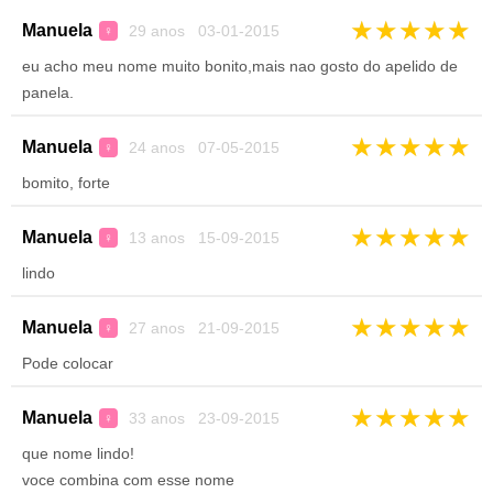
★
★
★
★
★
Manuela
29 anos 03-01-2015
♀
eu acho meu nome muito bonito,mais nao gosto do apelido de
panela.
★
★
★
★
★
Manuela
24 anos 07-05-2015
♀
bomito, forte
★
★
★
★
★
Manuela
13 anos 15-09-2015
♀
lindo
★
★
★
★
★
Manuela
27 anos 21-09-2015
♀
Pode colocar
★
★
★
★
★
Manuela
33 anos 23-09-2015
♀
que nome lindo!
voce combina com esse nome