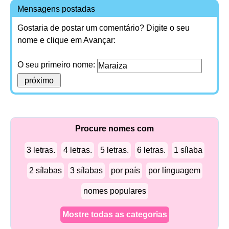
Mensagens postadas
Gostaria de postar um comentário? Digite o seu
nome e clique em Avançar:
O seu primeiro nome:
Procure nomes com
3 letras.
4 letras.
5 letras.
6 letras.
1 sílaba
2 sílabas
3 sílabas
por país
por línguagem
nomes populares
Mostre todas as categorias