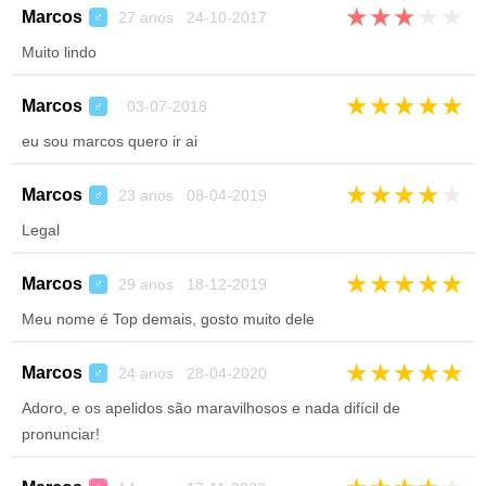
★
★
★
★
★
Marcos
27 anos 24-10-2017
♂
Muito lindo
★
★
★
★
★
Marcos
03-07-2018
♂
eu sou marcos quero ir ai
★
★
★
★
★
Marcos
23 anos 08-04-2019
♂
Legal
★
★
★
★
★
Marcos
29 anos 18-12-2019
♂
Meu nome é Top demais, gosto muito dele
★
★
★
★
★
Marcos
24 anos 28-04-2020
♂
Adoro, e os apelidos são maravilhosos e nada difícil de
pronunciar!