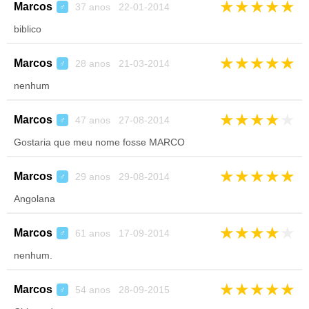
★
★
★
★
★
Marcos
37 anos 22-01-2014
♂
biblico
★
★
★
★
★
Marcos
28 anos 21-03-2014
♂
nenhum
★
★
★
★
★
Marcos
47 anos 27-08-2014
♂
Gostaria que meu nome fosse MARCO
★
★
★
★
★
Marcos
29 anos 29-08-2014
♂
Angolana
★
★
★
★
★
Marcos
61 anos 17-09-2014
♂
nenhum.
★
★
★
★
★
Marcos
54 anos 28-09-2015
♂