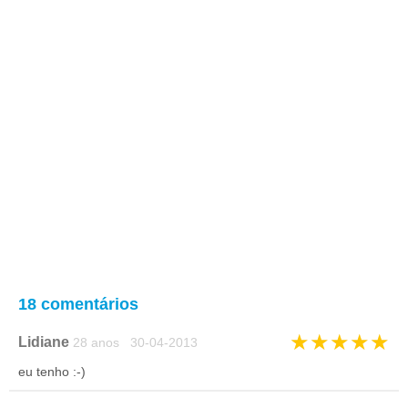
18 comentários
★
★
★
★
★
Lidiane
28 anos 30-04-2013
eu tenho :-)