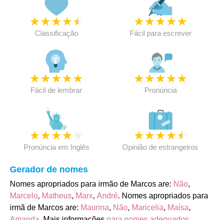
★
★
★
★
★
★
★
★
★
★
Classificação
Fácil para escrever
★
★
★
★
★
★
★
★
★
★
Fácil de lembrar
Pronúncia
★
★
★
★
★
★
★
★
★
★
Pronúncia em Inglês
Opinião de estrangeiros
Gerador de nomes
Nomes apropriados para irmão de Marcos are:
Não
,
Marcelo
,
Matheus
,
Marx
,
André
. Nomes apropriados para
irmã de Marcos are:
Maurina
,
Não
,
Maricelia
,
Maísa
,
Amanda
. Mais informações
para nomes adequados
.