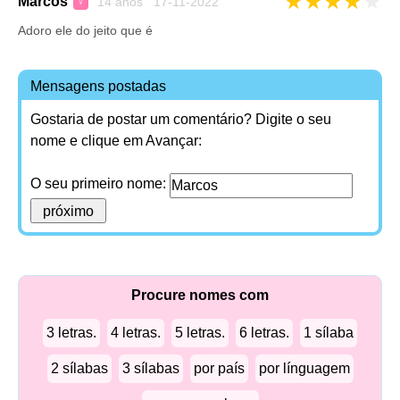
★
★
★
★
★
Marcos
14 anos 17-11-2022
♀
Adoro ele do jeito que é
Mensagens postadas
Gostaria de postar um comentário? Digite o seu
nome e clique em Avançar:
O seu primeiro nome:
Procure nomes com
3 letras.
4 letras.
5 letras.
6 letras.
1 sílaba
2 sílabas
3 sílabas
por país
por línguagem