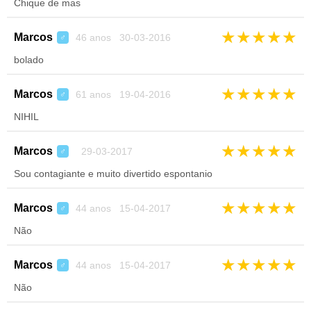
Chique de mas
★
★
★
★
★
Marcos
46 anos 30-03-2016
♂
bolado
★
★
★
★
★
Marcos
61 anos 19-04-2016
♂
NIHIL
★
★
★
★
★
Marcos
29-03-2017
♂
Sou contagiante e muito divertido espontanio
★
★
★
★
★
Marcos
44 anos 15-04-2017
♂
Não
★
★
★
★
★
Marcos
44 anos 15-04-2017
♂
Não