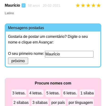
★
★
★
★
★
Maurício
58 anos 20-02-2021
♂
Latino
Mensagens postadas
Gostaria de postar um comentário? Digite o seu
nome e clique em Avançar:
O seu primeiro nome:
Procure nomes com
3 letras.
4 letras.
5 letras.
6 letras.
1 sílaba
2 sílabas
3 sílabas
por país
por línguagem