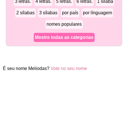
3 letras.
4 letras.
5 letras.
6 letras.
1 sílaba
2 sílabas
3 sílabas
por país
por línguagem
nomes populares
Mostre todas as categorias
É seu nome Meliodas?
Vote no seu nome