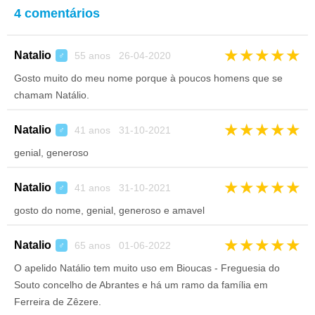
4 comentários
★
★
★
★
★
Natalio
55 anos 26-04-2020
♂
Gosto muito do meu nome porque à poucos homens que se
chamam Natálio.
★
★
★
★
★
Natalio
41 anos 31-10-2021
♂
genial, generoso
★
★
★
★
★
Natalio
41 anos 31-10-2021
♂
gosto do nome, genial, generoso e amavel
★
★
★
★
★
Natalio
65 anos 01-06-2022
♂
O apelido Natálio tem muito uso em Bioucas - Freguesia do
Souto concelho de Abrantes e há um ramo da família em
Ferreira de Zêzere.