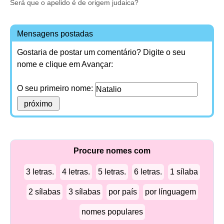
Será que o apelido é de origem judaica?
Mensagens postadas
Gostaria de postar um comentário? Digite o seu
nome e clique em Avançar:
O seu primeiro nome:
Procure nomes com
3 letras.
4 letras.
5 letras.
6 letras.
1 sílaba
2 sílabas
3 sílabas
por país
por línguagem
nomes populares