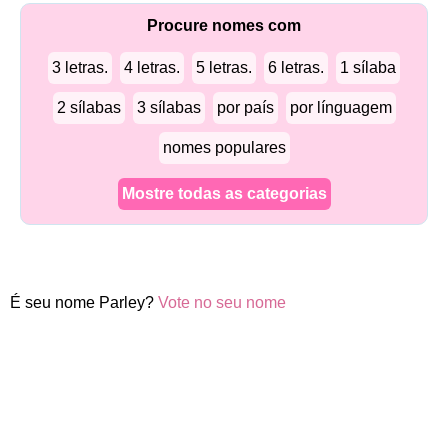
Procure nomes com
3 letras.
4 letras.
5 letras.
6 letras.
1 sílaba
2 sílabas
3 sílabas
por país
por línguagem
nomes populares
Mostre todas as categorias
É seu nome Parley?
Vote no seu nome