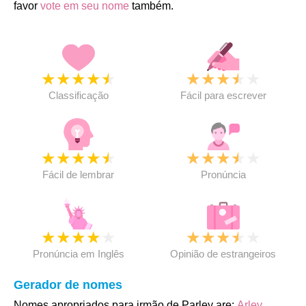
favor
vote em seu nome
também.
★
★
★
★
★
★
★
★
★
★
Classificação
Fácil para escrever
★
★
★
★
★
★
★
★
★
★
Fácil de lembrar
Pronúncia
★
★
★
★
★
★
★
★
★
★
Pronúncia em Inglês
Opinião de estrangeiros
Gerador de nomes
Nomes apropriados para irmão de Parley are:
Arley
,