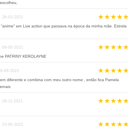
escolheu,
★
★
★
★
 28-03-2021
"anime" em Live action que passava na época da minha mãe. Estrela
★
★
★
★
 09-05-2021
ome PATRINY KEROLAYNE
★
★
★
★
8-09-2021
em diferente e combina com meu outro nome , então fica Pamela
demais
★
★
★
★
 18-11-2021
★
★
★
★
 23-06-2022