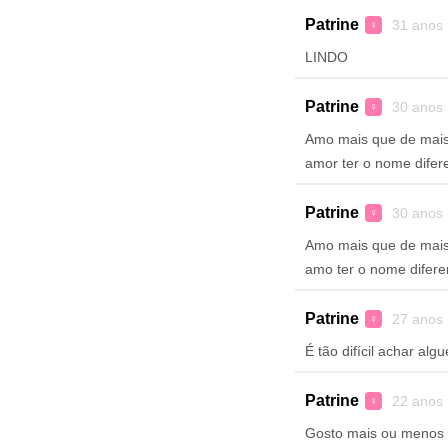
Patrine
31 anos
♀
LINDO
Patrine
30 anos
♀
Amo mais que de mais
amor ter o nome difer
Patrine
30 anos
♀
Amo mais que de mais
amo ter o nome difere
Patrine
27 anos
♀
É tão difícil achar a
Patrine
22 anos
♀
Gosto mais ou menos