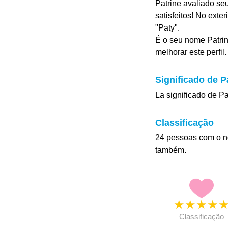
Patrine avaliado se
satisfeitos! No exte
"Paty".
É o seu nome Patrin
melhorar este perfil.
Significado de P
La significado de P
Classificação
24 pessoas com o n
também.
★
★
★
★
Classificação