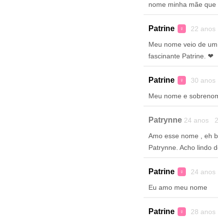
nome minha mãe que 
Patrine
22 anos
♀
Meu nome veio de um 
fascinante Patrine. ❤
Patrine
30 anos
♀
Meu nome e sobren
Patrynne
24 anos 2
Amo esse nome , eh b
Patrynne. Acho lindo 
Patrine
24 anos
♀
Eu amo meu nome
Patrine
28 anos
♀