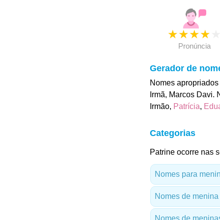
★
★
★
★
Pronúncia
Gerador de nom
Nomes apropriados p
Irmã, Marcos Davi. 
Irmão,
Patrícia
,
Edu
Categorias
Patrine ocorre nas s
Nomes para menina
Nomes de menina
Nomes de meninas