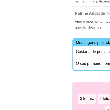
minha prima. patriana
Patrine Andrade
30
Amo o meu nome , todo
que dar detalhes.
Mensagens postad
Gostaria de postar
O seu primeiro no
3 letras.
4 letr