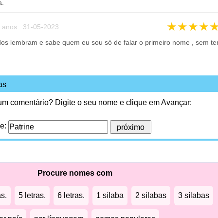
a.
★
★
★
★
 anos 31-05-2023
s lembram e sabe quem eu sou só de falar o primeiro nome , sem te
as
 um comentário? Digite o seu nome e clique em Avançar:
me:
Procure nomes com
as.
5 letras.
6 letras.
1 sílaba
2 sílabas
3 sílabas