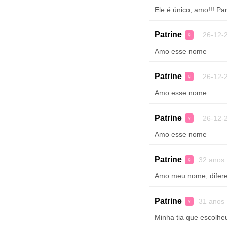
Ele é único, amo!!! Pa
Patrine
26-12-2
♀
Amo esse nome
Patrine
26-12-2
♀
Amo esse nome
Patrine
26-12-2
♀
Amo esse nome
Patrine
32 anos
♀
Amo meu nome, diferent
Patrine
31 anos
♀
Minha tia que escolhe