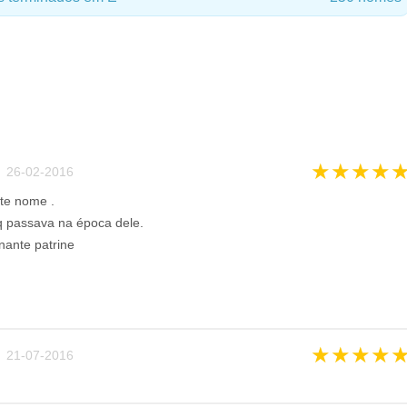
★
★
★
★
 26-02-2016
te nome .
 passava na época dele.
inante patrine
★
★
★
★
 21-07-2016