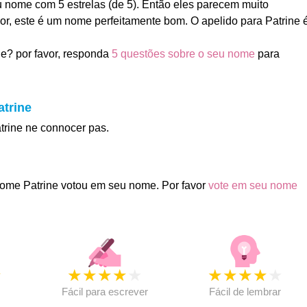
u nome com 5 estrelas (de 5). Então eles parecem muito
rior, este é um nome perfeitamente bom. O apelido para Patrine 
e? por favor, responda
5 questões sobre o seu nome
para
atrine
atrine ne connocer pas.
ome Patrine votou em seu nome. Por favor
vote em seu nome
★
★
★
★
★
★
★
★
★
★
★
Fácil para escrever
Fácil de lembrar