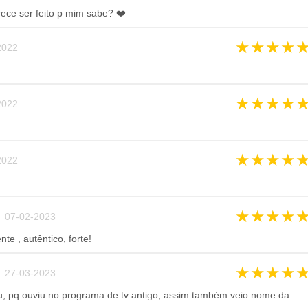
rece ser feito p mim sabe? ❤️
★
★
★
★
022
★
★
★
★
022
★
★
★
★
022
★
★
★
★
 07-02-2023
e , autêntico, forte!
★
★
★
★
 27-03-2023
u, pq ouviu no programa de tv antigo, assim também veio nome da