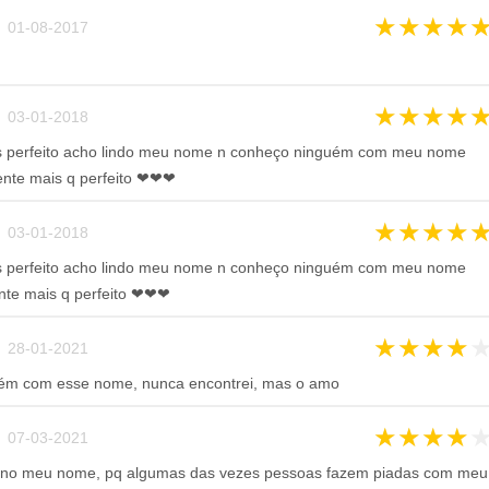
★
★
★
★
 01-08-2017
★
★
★
★
 03-01-2018
 perfeito acho lindo meu nome n conheço ninguém com meu nome
ente mais q perfeito ❤❤❤
★
★
★
★
 03-01-2018
 perfeito acho lindo meu nome n conheço ninguém com meu nome
nte mais q perfeito ❤❤❤
★
★
★
★
 28-01-2021
lguém com esse nome, nunca encontrei, mas o amo
★
★
★
★
 07-03-2021
 no meu nome, pq algumas das vezes pessoas fazem piadas com meu