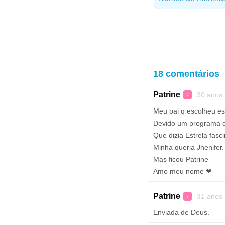
18 comentários
Patrine
30 anos
♀
Meu pai q escolheu es
Devido um programa q
Que dizia Estrela fasc
Minha queria Jhenifer.
Mas ficou Patrine
Amo meu nome ❤
Patrine
31 anos
♀
Enviada de Deus.