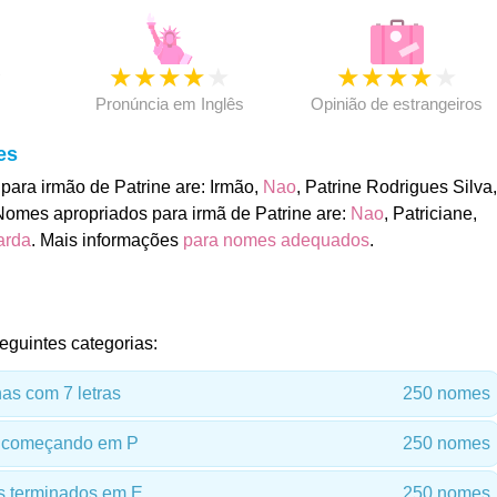
★
★
★
★
★
★
★
★
★
★
★
Pronúncia em Inglês
Opinião de estrangeiros
es
ara irmão de Patrine are: Irmão,
Nao
, Patrine Rodrigues Silva,
Nomes apropriados para irmã de Patrine are:
Nao
, Patriciane,
arda
. Mais informações
para nomes adequados
.
eguintes categorias:
s com 7 letras
250 nomes
 começando em P
250 nomes
 terminados em E
250 nomes