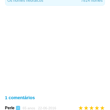
Os nomes hebraicos
7814 nomes
1 comentários
★
★
★
★
★
Perle
65 anos 22-06-2016
♂