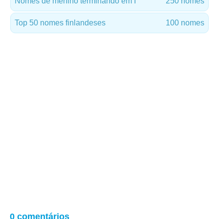
Nomes de menino terminando em I
250 nomes
Top 50 nomes finlandeses
100 nomes
0 comentários