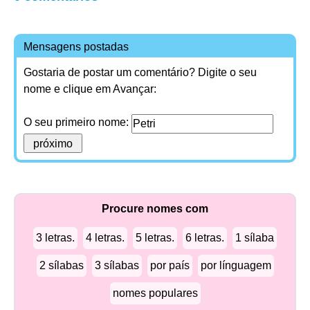
Mensagens postadas
Gostaria de postar um comentário? Digite o seu
nome e clique em Avançar:
O seu primeiro nome:
Procure nomes com
3 letras.
4 letras.
5 letras.
6 letras.
1 sílaba
2 sílabas
3 sílabas
por país
por línguagem
nomes populares