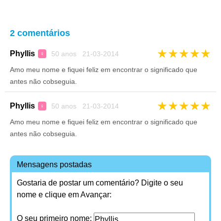
2 comentários
★
★
★
★
★
Phyllis
50 anos 21-03-2014
♀
Amo meu nome e fiquei feliz em encontrar o significado que
antes não cobseguia.
★
★
★
★
★
Phyllis
50 anos 21-03-2014
♀
Amo meu nome e fiquei feliz em encontrar o significado que
antes não cobseguia.
Mensagens postadas
Gostaria de postar um comentário? Digite o seu
nome e clique em Avançar:
O seu primeiro nome: