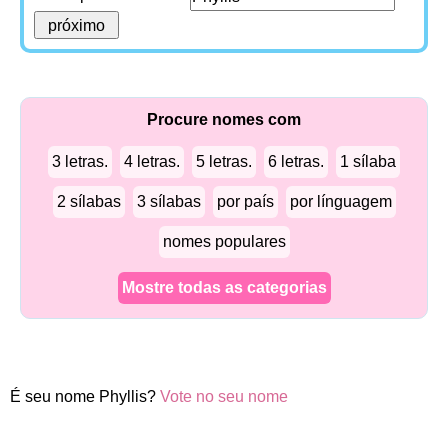
Procure nomes com
3 letras.
4 letras.
5 letras.
6 letras.
1 sílaba
2 sílabas
3 sílabas
por país
por línguagem
nomes populares
Mostre todas as categorias
É seu nome Phyllis?
Vote no seu nome