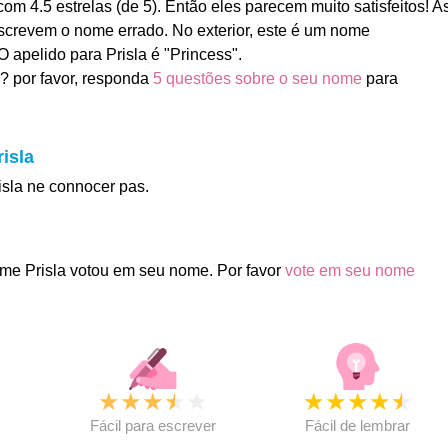
m 4.5 estrelas (de 5). Então eles parecem muito satisfeitos! A
crevem o nome errado. No exterior, este é um nome
 apelido para Prisla é "Princess".
? por favor, responda
5 questões sobre o seu nome
para
isla
isla ne connocer pas.
me Prisla votou em seu nome. Por favor
vote em seu nome
★
★
★
★
★
★
★
★
★
★
★
Fácil para escrever
Fácil de lembrar