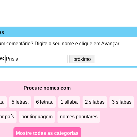
as
 um comentário? Digite o seu nome e clique em Avançar:
me:
Procure nomes com
as.
5 letras.
6 letras.
1 sílaba
2 sílabas
3 sílabas
or país
por línguagem
nomes populares
Mostre todas as categorias