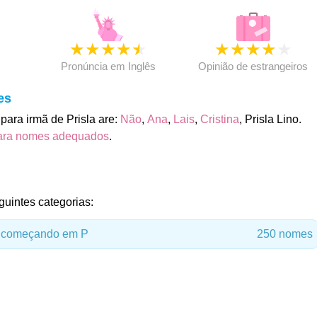
★
★
★
★
★
★
★
★
★
★
★
Pronúncia em Inglês
Opinião de estrangeiros
es
ara irmã de Prisla are:
Não
,
Ana
,
Lais
,
Cristina
, Prisla Lino.
ara nomes adequados
.
guintes categorias:
 começando em P
250 nomes