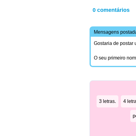
0 comentários
Mensagens postad
Gostaria de postar
O seu primeiro no
3 letras.
4 letr
p