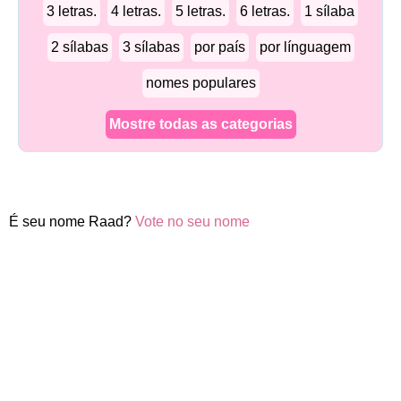
3 letras.
4 letras.
5 letras.
6 letras.
1 sílaba
2 sílabas
3 sílabas
por país
por línguagem
nomes populares
Mostre todas as categorias
É seu nome Raad?
Vote no seu nome