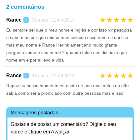
2 comentários
★
★
★
★
★
Rance
33 anos 12-04-2013
♂
Eu sempre sei que o meu nome e inglês e por isso vir pesquisa
e sabe mas por que minha mae colocou esse nome e dai fico
mas meu nome e Rance Herink americano muito gfante
pergunta como e seu nome ? quando falou ees diz poxa que
nome em e por ai levo a vida
★
★
★
★
★
Rance
33 anos 12-09-2018
♂
Rapaz eu nesse momento eu esotu de boa mas antes eu não
sabia como seria proniciado com outra pessoas mas e isso
Mensagens postadas
Gostaria de postar um comentário? Digite o seu
nome e clique em Avançar: