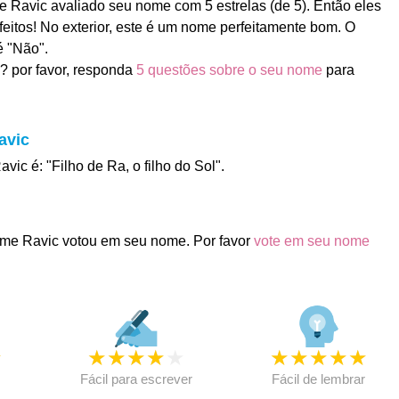
Ravic avaliado seu nome com 5 estrelas (de 5). Então eles
feitos! No exterior, este é um nome perfeitamente bom. O
é "Não".
? por favor, responda
5 questões sobre o seu nome
para
avic
vic é: "Filho de Ra, o filho do Sol".
me Ravic votou em seu nome. Por favor
vote em seu nome
★
★
★
★
★
★
★
★
★
★
★
Fácil para escrever
Fácil de lembrar