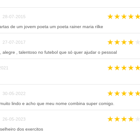
★
★
★
★
 28-07-2015
 cartas de um jovem poeta um poeta rainer maria rilke
★
★
★
★
 27-07-2017
, alegre , talentoso no futebol que só quer ajudar o pessoal
★
★
★
★
2021
★
★
★
★
 30-05-2022
muito lindo e acho que meu nome combina super comigo.
★
★
★
★
 26-05-2023
selheiro dos exercitos