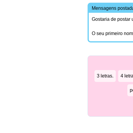
Mensagens postad
Gostaria de postar
O seu primeiro no
3 letras.
4 letr
p