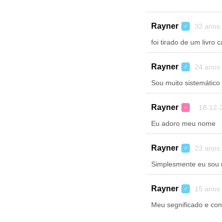
Rayner
32 anos
♂
foi tirado de um livro
Rayner
24 anos
♂
Sou muito sistemático 
Rayner
18-12-
♀
Eu adoro meu nome
Rayner
23 anos
♂
Simplesmente eu sou 
Rayner
15 anos
♂
Meu segnificado e con