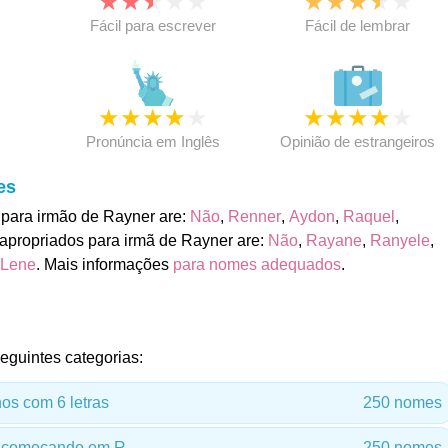
★
★
★
★
★
★
★
★
★
★
★
Fácil para escrever
Fácil de lembrar
★
★
★
★
★
★
★
★
★
★
★
Pronúncia em Inglês
Opinião de estrangeiros
es
para irmão de Rayner are:
Não
,
Renner
,
Aydon
,
Raquel
,
propriados para irmã de Rayner are:
Não
,
Rayane
,
Ranyele
,
 Lene
. Mais informações
para nomes adequados
.
eguintes categorias:
s com 6 letras
250 nomes
 começando em R
250 nomes