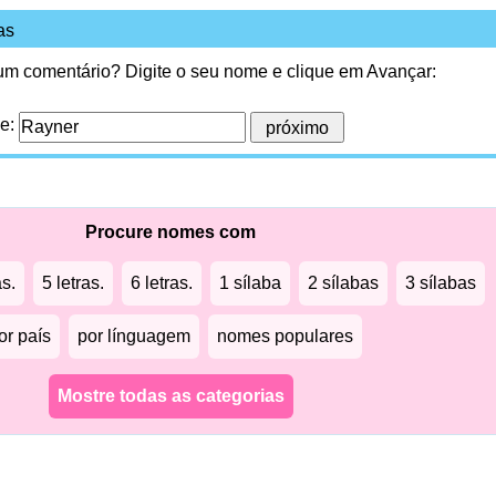
as
 um comentário? Digite o seu nome e clique em Avançar:
me:
Procure nomes com
as.
5 letras.
6 letras.
1 sílaba
2 sílabas
3 sílabas
or país
por línguagem
nomes populares
Mostre todas as categorias