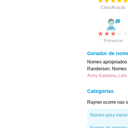
★
★
★
★
Classificação
★
★
★
★
Pronúncia
Gerador de nom
Nomes apropriados 
Randerson. Nomes a
Anny Karoline
,
Lois
Categorias
Rayner ocorre nas s
Nomes para menino
Nomes de menino