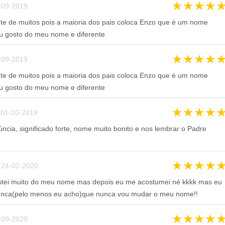
★
★
★
★
09-2019
te de muitos pois a maioria dos pais coloca Enzo que é um nome
u gosto do meu nome e diferente
★
★
★
★
09-2019
te de muitos pois a maioria dos pais coloca Enzo que é um nome
u gosto do meu nome e diferente
★
★
★
★
01-10-2019
úncia, significado forte, nome muito bonito e nos lembrar o Padre
★
★
★
★
24-02-2020
tei muito do meu nome mas depois eu me acostumei né kkkk mas eu
nca(pelo menos eu acho)que nunca vou mudar o meu nome!!
★
★
★
★
09-2020