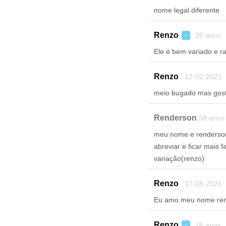
nome legal diferente
Renzo
20 anos 
♂
Ele é bem variado e r
Renzo
12-02-2021
meio bugado mas gos
Renderson
58 anos
meu nome e renderson
abreviar e ficar mais
variação(renzo)
Renzo
17-08-2021
Eu amo meu nome re
Renzo
26 anos 
♂