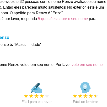
so website 32 pessoas com o nome Renzo avaliado seu nome
). Então eles parecem muito satisfeitos! No exterior, este é um
 bom. O apelido para Renzo é "Enzo".
? por favor, responda
5 questões sobre o seu nome
para
Renzo
Renzo é: "Masculinidade".
ome Renzo votou em seu nome. Por favor
vote em seu nome
★
★
★
★
★
★
★
★
★
★
★
Fácil para escrever
Fácil de lembrar