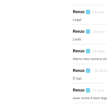
Renzo
23 anos 
♂
Legal
Renzo
10 anos 
♂
Lindo
Renzo
14 anos 
♂
Adoro meu nome,e ond
Renzo
18-04-2
♂
É topi
Renzo
17 anos 
♂
esse nome é bem lega