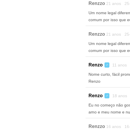
Renzzo
21 anos 25-
Um nome legal diferen
comum por isso que e
Renzzo
21 anos 25-
Um nome legal diferen
comum por isso que e
Renzo
11 anos 
♂
Nome curto, fácil pron
Renzo
Renzo
18 anos 
♂
Eu no começo não gos
amo e meu nome e nu
Renzzo
16 anos 16-