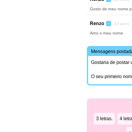
Gosto de meu nome por
Renzo
13 anos 
♂
Amo o meu nome
Mensagens postad
Gostaria de postar
O seu primeiro no
3 letras.
4 letr