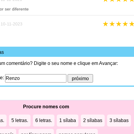
 ser diferente
★
★
★
★
10-11-2023
as
 um comentário? Digite o seu nome e clique em Avançar:
me:
Procure nomes com
as.
5 letras.
6 letras.
1 sílaba
2 sílabas
3 sílabas