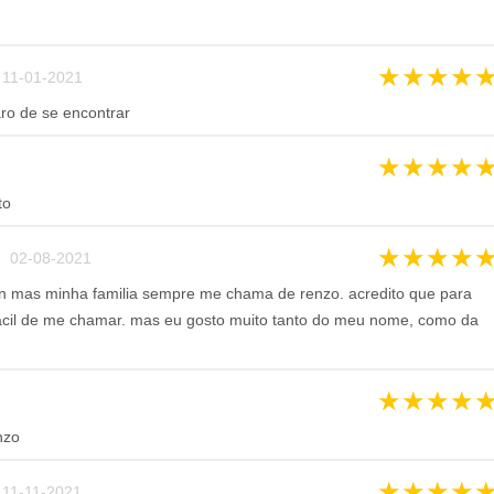
★
★
★
★
11-01-2021
aro de se encontrar
★
★
★
★
to
★
★
★
★
 02-08-2021
 mas minha familia sempre me chama de renzo. acredito que para
 facil de me chamar. mas eu gosto muito tanto do meu nome, como da
★
★
★
★
nzo
★
★
★
★
11-11-2021