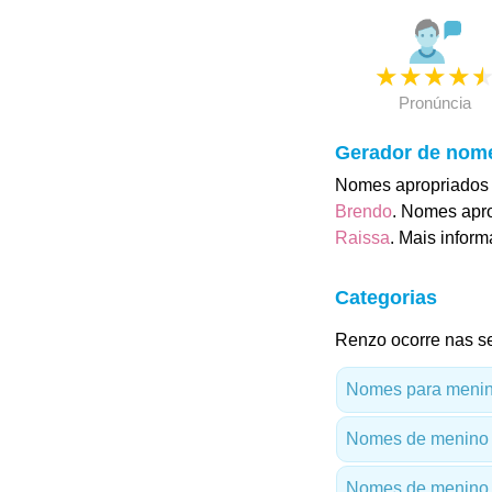
★
★
★
★
Pronúncia
Gerador de nom
Nomes apropriados 
Brendo
. Nomes apro
Raissa
. Mais infor
Categorias
Renzo ocorre nas se
Nomes para menino
Nomes de menino
Nomes de menino 