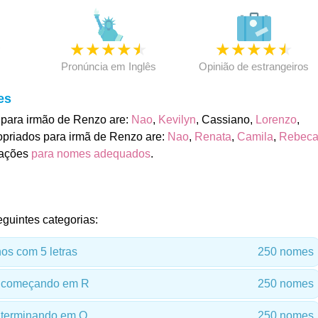
★
★
★
★
★
★
★
★
★
★
★
Pronúncia em Inglês
Opinião de estrangeiros
es
para irmão de Renzo are:
Nao
,
Kevilyn
, Cassiano,
Lorenzo
,
priados para irmã de Renzo are:
Nao
,
Renata
,
Camila
,
Rebec
mações
para nomes adequados
.
guintes categorias:
s com 5 letras
250 nomes
 começando em R
250 nomes
terminando em O
250 nomes