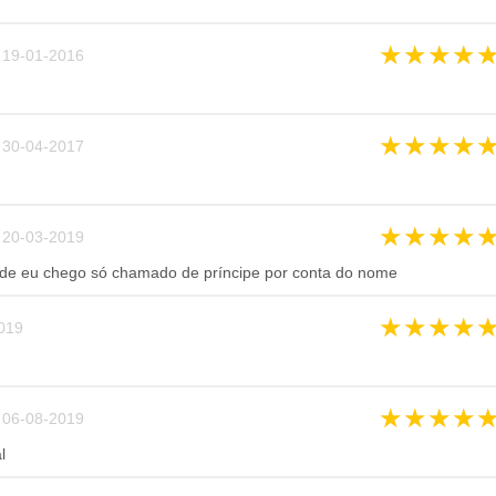
★
★
★
★
19-01-2016
★
★
★
★
30-04-2017
★
★
★
★
20-03-2019
e eu chego só chamado de príncipe por conta do nome
★
★
★
★
019
★
★
★
★
06-08-2019
l